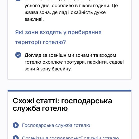
усього дня, особливо в пікові години. Це
жвава зона, де лад і охайність дуже
важливі.
Які зони входять у прибирання
території готелю?
Догляд за зовнішніми зонами та входом
готелю охоплює тротуари, паркінги, садові
зони й зону басейну.
Схожі статті: господарська
служба готелю
Господарська служба готелю
Організація господарської служби готелю