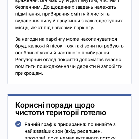
враження. Він має бути доглянутим, чистим і
безпечним. До щоденних завдань належать
підмітання, прибирання сміття й листя та
видалення пилу й павутиння з важкодоступних
місць, як-от під навісами паркінгу.
За негоди на паркінгу може накопичуватися
бруд, калюжі й пісок, тож такі зони потребують
особливої уваги й частішого прибирання.
Регулярний огляд покриття допомагає вчасно
помітити пошкодження чи дефекти й запобігти
прикрощам.
Корисні поради щодо
чистоти території готелю
Ранній графік прибирання:
починайте з
найжвавіших зон (вхід, ресепшен,
проходи), поки немає активного потоку