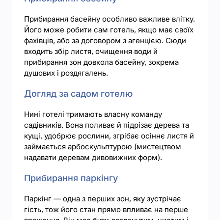
Прибирання басейну особливо важливе влітку.
Його може робити сам готель, якщо має своїх
фахівців, або за договором з агенцією. Сюди
входить збір листя, очищення води й
прибирання зон довкола басейну, зокрема
душових і роздягалень.
Догляд за садом готелю
Нині готелі тримають власну команду
садівників. Вона поливає й підрізає дерева та
кущі, удобрює рослини, згрібає осіннє листя й
займається арбоскульптурою (мистецтвом
надавати деревам дивовижних форм).
Прибирання паркінгу
Паркінг — одна з перших зон, яку зустрічає
гість, тож його стан прямо впливає на перше