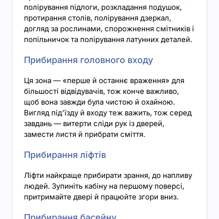
полірування підлоги, розкладання подушок,
протирання столів, полірування дзеркал,
догляд за рослинами, спорожнення смітників і
попільничок та полірування латунних деталей.
Прибирання головного входу
Ця зона — «перше й останнє враження» для
більшості відвідувачів, тож конче важливо,
щоб вона завжди була чистою й охайною.
Вигляд під'їзду й входу теж важить, тож серед
завдань — витерти сліди рук із дверей,
замести листя й прибрати сміття.
Прибирання ліфтів
Ліфти найкраще прибирати зрання, до напливу
людей. Зупиніть кабіну на першому поверсі,
притримайте двері й працюйте згори вниз.
Прибирання басейну