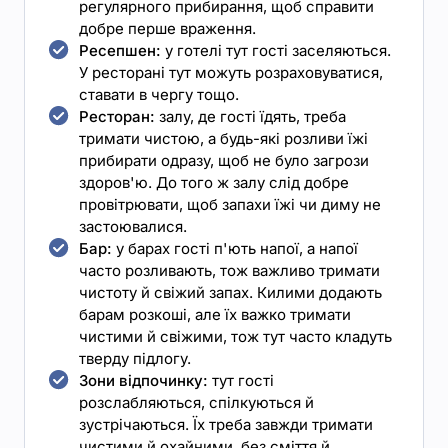
регулярного прибирання, щоб справити
добре перше враження.
Ресепшен:
у готелі тут гості заселяються.
У ресторані тут можуть розраховуватися,
ставати в чергу тощо.
Ресторан:
залу, де гості їдять, треба
тримати чистою, а будь-які розливи їжі
прибирати одразу, щоб не було загрози
здоров'ю. До того ж залу слід добре
провітрювати, щоб запахи їжі чи диму не
застоювалися.
Бар:
у барах гості п'ють напої, а напої
часто розливають, тож важливо тримати
чистоту й свіжий запах. Килими додають
барам розкоші, але їх важко тримати
чистими й свіжими, тож тут часто кладуть
тверду підлогу.
Зони відпочинку:
тут гості
розслабляються, спілкуються й
зустрічаються. Їх треба завжди тримати
чистими й охайними, без сміття й