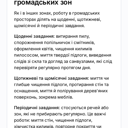
громадських зон
Як і в інших зонах, роботу в громадських
просторах ділять на щоденні, щотижневі,
щомісячні й періодичні завдання.
Щоденні завдання:
витирання пилу,
спорожнення попільничок і смітників,
оформлення квітів, чищення килимів
пилососом, миття твердої підлоги, виведення
слідів зі скла та догляд за санвузлами, які слід
перевіряти регулярно протягом дня.
Щотижневі та щомісячні завдання:
миття чи
глибше чищення підлоги, протирання стін та
оснащення, миття й полірування дерев'яних
поверхонь, зокрема меблів.
Періодичні завдання:
стосуються речей або
зон, які не прибирають регулярно. Це важчі
роботи: миття стін, чищення підлоги,
хімчистка килимів, повторне покриття чи