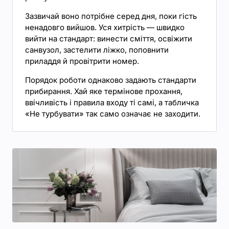
Зазвичай воно потрібне серед дня, поки гість
ненадовго вийшов. Уся хитрість — швидко
вийти на стандарт: винести сміття, освіжити
санвузол, застелити ліжко, поповнити
приладдя й провітрити номер.
Порядок роботи однаково задають стандарти
прибирання. Хай яке термінове прохання,
ввічливість і правила входу ті самі, а табличка
«Не турбувати» так само означає не заходити.