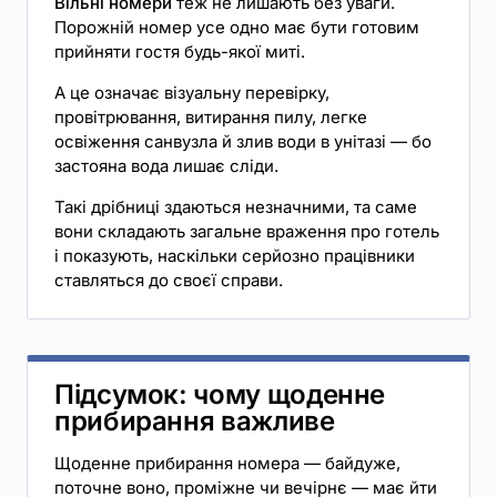
Вільні номери
теж не лишають без уваги.
Порожній номер усе одно має бути готовим
прийняти гостя будь-якої миті.
А це означає візуальну перевірку,
провітрювання, витирання пилу, легке
освіження санвузла й злив води в унітазі — бо
застояна вода лишає сліди.
Такі дрібниці здаються незначними, та саме
вони складають загальне враження про готель
і показують, наскільки серйозно працівники
ставляться до своєї справи.
Підсумок: чому щоденне
прибирання важливе
Щоденне прибирання номера — байдуже,
поточне воно, проміжне чи вечірнє — має йти