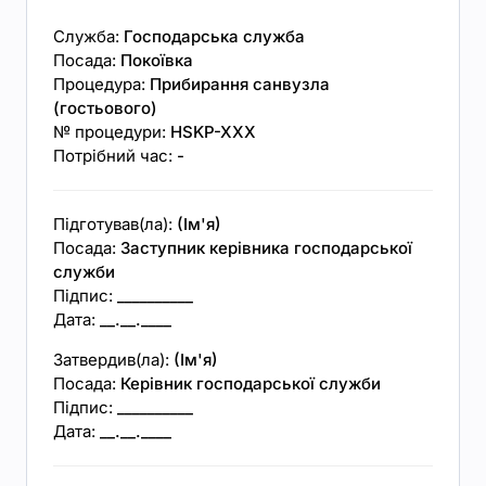
Служба:
Господарська служба
Посада:
Покоївка
Процедура:
Прибирання санвузла
(гостьового)
№ процедури:
HSKP-XXX
Потрібний час:
-
Підготував(ла):
(Ім'я)
Посада:
Заступник керівника господарської
служби
Підпис:
__________
Дата:
__.__.____
Затвердив(ла):
(Ім'я)
Посада:
Керівник господарської служби
Підпис:
__________
Дата:
__.__.____