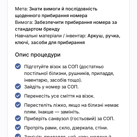
Мета:
Знати вимоги й послідовність
щоденного прибирання номера
Вимога:
Забезпечити прибирання номера за
стандартом бренду
Навчальні матеріали / інвентар:
Аркуш, ручка,
ключі, засоби для прибирання
Опис процедури
Підготуйте візок за СОП (достатньо
постільної білизни, рушників, приладдя,
інвентарю, засобів тощо).
Зайдіть у номер за СОП.
Перенесіть усе сміття на візок.
Перестеліть ліжко, якщо на білизні немає
плям. Інакше — замініть.
Приберіть санвузол (гостьовий) за СОП.
Протріть рами, скло, дзеркала, стіни.
Замініть приладдя, чай, каву, молоко й