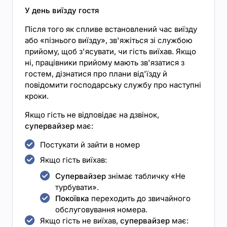
У день виїзду гостя
Після того як спливе встановлений час виїзду
або «пізнього виїзду», зв'яжіться зі службою
прийому, щоб з'ясувати, чи гість виїхав. Якщо
ні, працівники прийому мають зв'язатися з
гостем, дізнатися про плани від'їзду й
повідомити господарську службу про наступні
кроки.
Якщо гість не відповідає на дзвінок,
супервайзер
має:
Постукати й зайти в номер
Якщо гість виїхав:
Супервайзер
знімає табличку «Не
турбувати».
Покоївка
переходить до звичайного
обслуговування номера.
Якщо гість не виїхав,
супервайзер
має: